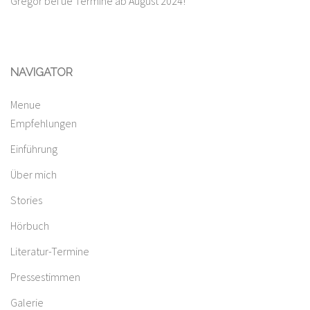
Gregor
bei
ue Termine ab August 2024!
NAVIGATOR
Menue
Empfehlungen
Einführung
Über mich
Stories
Hörbuch
Literatur-Termine
Pressestimmen
Galerie