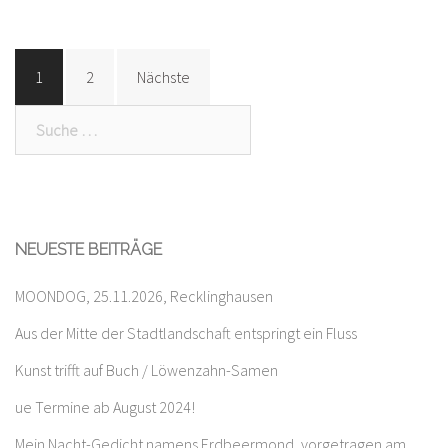
Beitragsnavigation
1
2
Nächste
Suche
nach:
NEUESTE BEITRÄGE
MOONDOG, 25.11.2026, Recklinghausen
Aus der Mitte der Stadtlandschaft entspringt ein Fluss
Kunst trifft auf Buch / Löwenzahn-Samen
ue Termine ab August 2024!
Mein Nacht-Gedicht namens Erdbeermond, vorgetragen am