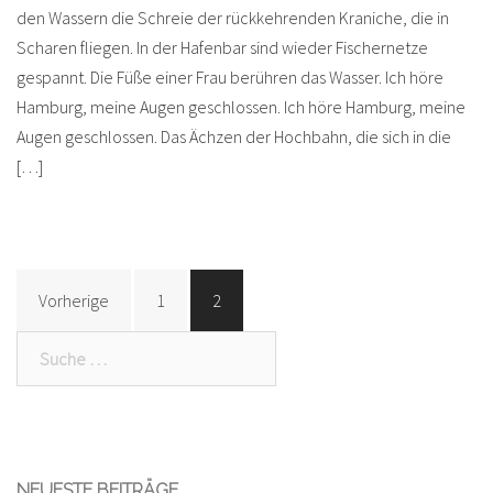
den Wassern die Schreie der rückkehrenden Kraniche, die in
Scharen fliegen. In der Hafenbar sind wieder Fischernetze
gespannt. Die Füße einer Frau berühren das Wasser. Ich höre
Hamburg, meine Augen geschlossen. Ich höre Hamburg, meine
Augen geschlossen. Das Ächzen der Hochbahn, die sich in die
[…]
Beitragsnavigation
Vorherige
1
2
Suche
nach:
NEUESTE BEITRÄGE