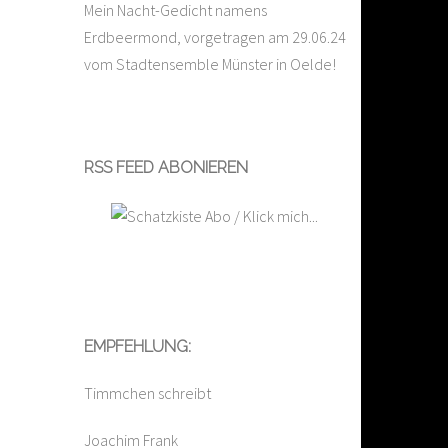
Mein Nacht-Gedicht namens
Erdbeermond, vorgetragen am 29.06.24
vom Stadtensemble Münster in Oelde!
RSS FEED ABONIEREN
EMPFEHLUNG:
Timmchen schreibt
Joachim Frank