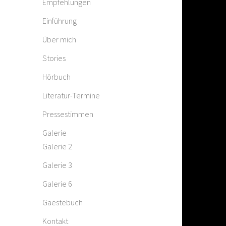
Empfehlungen
Einführung
Über mich
Stories
Hörbuch
Literatur-Termine
Pressestimmen
Galerie
Galerie 2
Galerie 3
Galerie 6
Gaestebuch
Kontakt