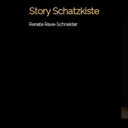
Springe
Story Schatzkiste
zum
Inhalt
Renate Rave-Schneider