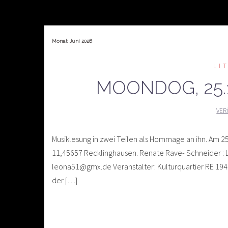
Monat:
Juni 2026
LI
MOONDOG, 25.1
VER
Musiklesung in zwei Teilen als Hommage an ihn. Am 25.
11,45657 Recklinghausen. Renate Rave- Schneider : Lyrik
leona51@gmx.de Veranstalter: Kulturquartier RE 1943 
der […]