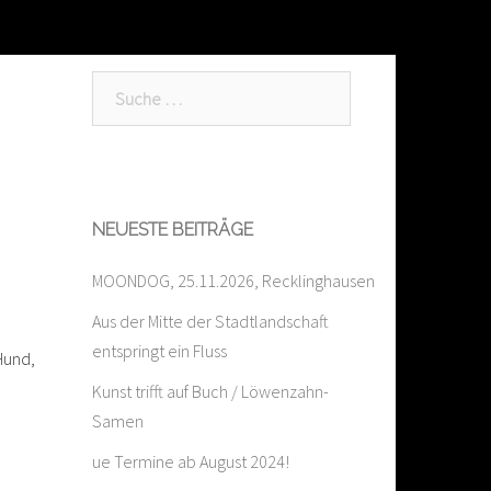
Suche
nach:
NEUESTE BEITRÄGE
MOONDOG, 25.11.2026, Recklinghausen
Aus der Mitte der Stadtlandschaft
entspringt ein Fluss
Hund,
Kunst trifft auf Buch / Löwenzahn-
Samen
ue Termine ab August 2024!