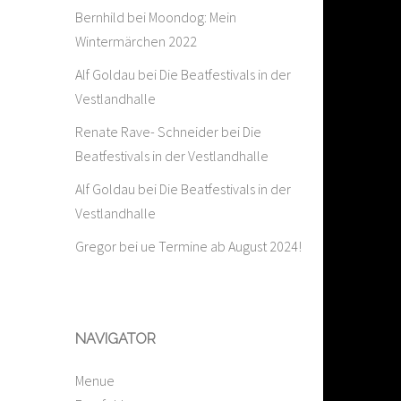
Bernhild
bei
Moondog: Mein
Wintermärchen 2022
Alf Goldau
bei
Die Beatfestivals in der
Vestlandhalle
Renate Rave- Schneider
bei
Die
Beatfestivals in der Vestlandhalle
Alf Goldau
bei
Die Beatfestivals in der
Vestlandhalle
Gregor
bei
ue Termine ab August 2024!
NAVIGATOR
Menue