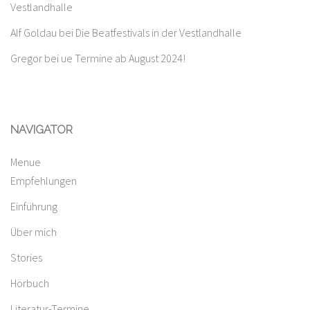
Vestlandhalle
Alf Goldau
bei
Die Beatfestivals in der Vestlandhalle
Gregor
bei
ue Termine ab August 2024!
NAVIGATOR
Menue
Empfehlungen
Einführung
Über mich
Stories
Hörbuch
Literatur-Termine