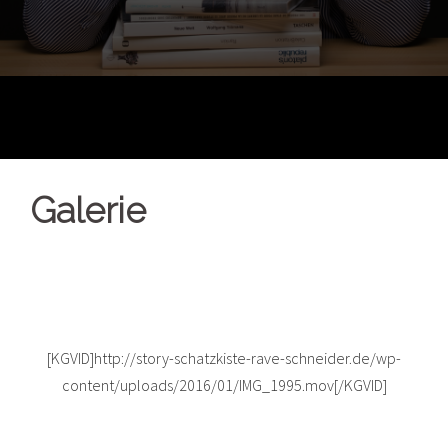
Galerie
[KGVID]http://story-schatzkiste-rave-schneider.de/wp-
content/uploads/2016/01/IMG_1995.mov[/KGVID]