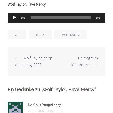
Wolf Taylor,Have Mercy:
Audio-
00:00
00:00
Player
CD
MUSIK
WOLF TAYLOR
Beitrags-
⟵
Wolf Taylor, Keep
Beitrag zum
Navigation
on turning, 2003
Jubiläumsfest
⟶
Ein Gedanke zu „
Wolf Taylor, Have Mercy
“
Do Solis Rangel
sagt:
2. JUNI 2016 UM 15:59 UHR