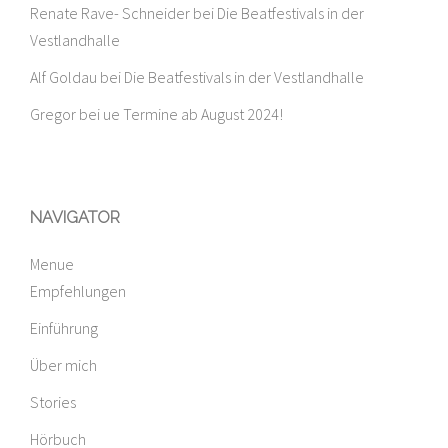
Renate Rave- Schneider
bei
Die Beatfestivals in der
Vestlandhalle
Alf Goldau
bei
Die Beatfestivals in der Vestlandhalle
Gregor
bei
ue Termine ab August 2024!
NAVIGATOR
Menue
Empfehlungen
Einführung
Über mich
Stories
Hörbuch