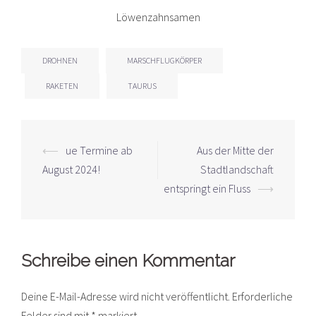
Löwenzahnsamen
DROHNEN
MARSCHFLUGKÖRPER
RAKETEN
TAURUS
Beitrags-
⟵
ue Termine ab
Aus der Mitte der
Navigation
August 2024!
Stadtlandschaft
entspringt ein Fluss
⟶
Schreibe einen Kommentar
Deine E-Mail-Adresse wird nicht veröffentlicht.
Erforderliche
Felder sind mit
*
markiert