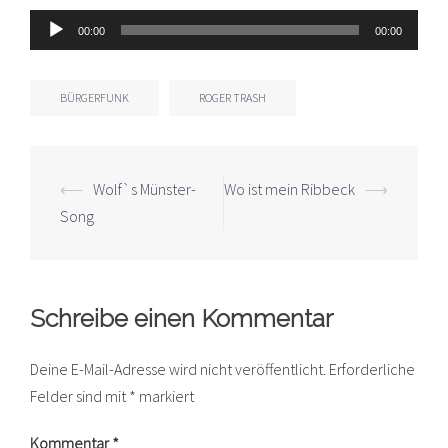
Audio-
00:00
00:00
Player
BÜRGERFUNK
ROGER TRASH
Beitrags-
⟵
Wolf`s Münster-
Wo ist mein Ribbeck
⟶
Navigation
Song
Schreibe einen Kommentar
Deine E-Mail-Adresse wird nicht veröffentlicht.
Erforderliche
Felder sind mit
*
markiert
Kommentar
*