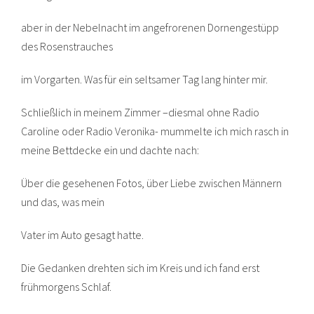
aber in der Nebelnacht im angefrorenen Dornengestüpp
des Rosenstrauches
im Vorgarten. Was für ein seltsamer Tag lang hinter mir.
Schließlich in meinem Zimmer –diesmal ohne Radio
Caroline oder Radio Veronika- mummelte ich mich rasch in
meine Bettdecke ein und dachte nach:
Über die gesehenen Fotos, über Liebe zwischen Männern
und das, was mein
Vater im Auto gesagt hatte.
Die Gedanken drehten sich im Kreis und ich fand erst
frühmorgens Schlaf.