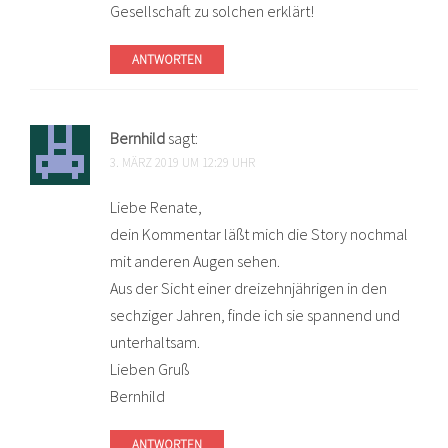
Gesellschaft zu solchen erklärt!
ANTWORTEN
Bernhild
sagt:
3. MÄRZ 2019 UM 12:29 UHR
Liebe Renate,
dein Kommentar läßt mich die Story nochmal
mit anderen Augen sehen.
Aus der Sicht einer dreizehnjährigen in den
sechziger Jahren, finde ich sie spannend und
unterhaltsam.
Lieben Gruß
Bernhild
ANTWORTEN