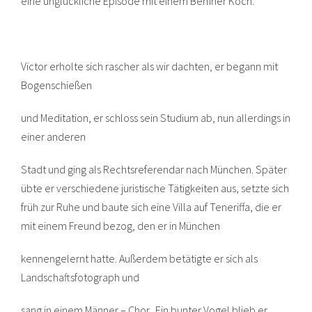
eine unglückliche Episode mit einem Berliner Koch.
Victor erholte sich rascher als wir dachten, er begann mit
Bogenschießen
und Meditation, er schloss sein Studium ab, nun allerdings in
einer anderen
Stadt und ging als Rechtsreferendar nach München. Später
übte er verschiedene juristische Tätigkeiten aus, setzte sich
früh zur Ruhe und baute sich eine Villa auf Teneriffa, die er
mit einem Freund bezog, den er in München
kennengelernt hatte. Außerdem betätigte er sich als
Landschaftsfotograph und
sang in einem Männer – Chor. Ein bunter Vogel blieb er