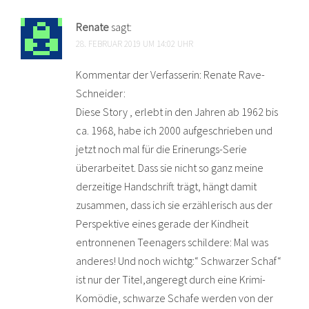
Renate
sagt:
28. FEBRUAR 2019 UM 14:02 UHR
Kommentar der Verfasserin: Renate Rave-
Schneider:
Diese Story , erlebt in den Jahren ab 1962 bis
ca. 1968, habe ich 2000 aufgeschrieben und
jetzt noch mal für die Erinerungs-Serie
überarbeitet. Dass sie nicht so ganz meine
derzeitige Handschrift trägt, hängt damit
zusammen, dass ich sie erzählerisch aus der
Perspektive eines gerade der Kindheit
entronnenen Teenagers schildere: Mal was
anderes! Und noch wichtg:“ Schwarzer Schaf“
ist nur der Titel,angeregt durch eine Krimi-
Komödie, schwarze Schafe werden von der