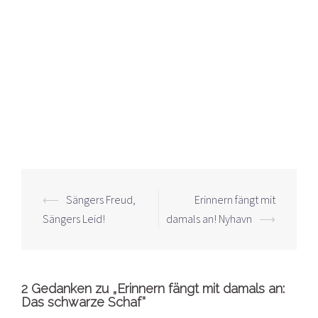
Beitrags-
⟵
Sängers Freud,
Erinnern fängt mit
Navigation
Sängers Leid!
damals an! Nyhavn
⟶
2 Gedanken zu „
Erinnern fängt mit damals an:
Das schwarze Schaf
“