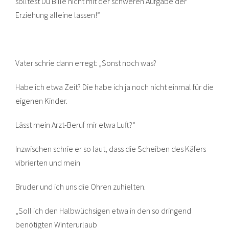
solltest Du Bille nicht mit der schweren Aufgabe der
Erziehung alleine lassen!“
Vater schrie dann erregt: „Sonst noch was?
Habe ich etwa Zeit? Die habe ich ja noch nicht einmal für die
eigenen Kinder.
Lässt mein Arzt-Beruf mir etwa Luft?“
Inzwischen schrie er so laut, dass die Scheiben des Käfers
vibrierten und mein
Bruder und ich uns die Ohren zuhielten.
„Soll ich den Halbwüchsigen etwa in den so dringend
benötigten Winterurlaub