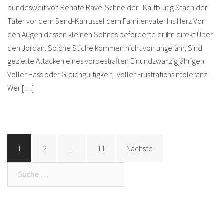
bundesweit von Renate Rave-Schneider Kaltblütig Stach der
Täter vor dem Send-Karrussel dem Familenvater Ins Herz Vor
den Augen dessen kleinen Sohnes beförderte er ihn direkt Über
den Jordan. Solche Stiche kommen nicht von ungefähr, Sind
gezielte Attacken eines vorbestraften Einundzwanzigjährigen
Voller Hass oder Gleichgültigkeit, voller Frustrationsintoleranz
Wer […]
Beitragsnavigation
1
2
…
11
Nächste
Suche
nach: