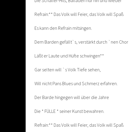
Die Schaller-Hits, Balladen nur hin und wieder
Refrain:** Das Volk will Feier, das Volk will Spaß
Es kann den Refrain mitsingen.
Dem Barden gefällt`s, verstärkt durch `nen Chor
Läßt er Laute und Hüfte schwingen**
Gar selten will `s Volk Tiefe sehen,
Will nicht Pans Blues und Schmerz erfahren.
Der Barde hingegen will über die Jahre
Die * FÜLLE * seiner Kunst bewahren.
Refrain:** Das Volk will Feier, das Volk will Spaß