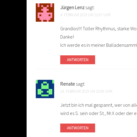
Jürgen Lenz
sagt:
4. FEBRUAR 2019 UM 22:07 UHR
Grandios!!! Toller Rhythmus, starke Wort
Danke!
Ich werde es in meiner Balladensamm
ANTWORTEN
Renate
sagt:
24. FEBRUAR 2019 UM 23:06 UHR
Jetzt bin ich mal gespannt, wer von a
wird es S. sein oder St., Mr.X oder der
ANTWORTEN