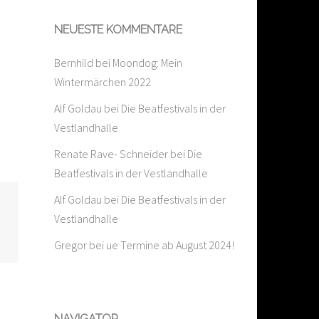
NEUESTE KOMMENTARE
Bernhild
bei
Moondog: Mein
Wintermärchen 2022
Alf Goldau
bei
Die Beatfestivals in der
Vestlandhalle
Renate Rave- Schneider
bei
Die
Beatfestivals in der Vestlandhalle
Alf Goldau
bei
Die Beatfestivals in der
Vestlandhalle
Gregor
bei
ue Termine ab August 2024!
NAVIGATOR