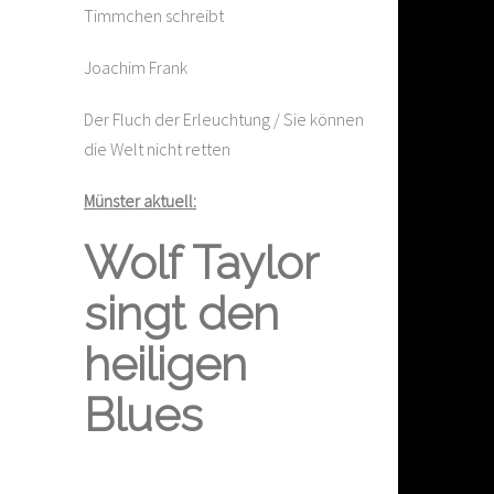
Timmchen schreibt
Joachim Frank
Der Fluch der Erleuchtung / Sie können
die Welt nicht retten
Münster aktuell:
Wolf Taylor
singt den
heiligen
Blues