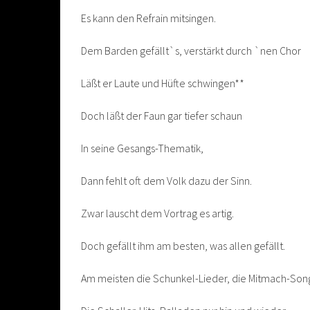
Es kann den Refrain mitsingen.
Dem Barden gefällt`s, verstärkt durch `nen Chor
Läßt er Laute und Hüfte schwingen**
Doch läßt der Faun gar tiefer schaun
In seine Gesangs-Thematik,
Dann fehlt oft dem Volk dazu der Sinn.
Zwar lauscht dem Vortrag es artig.
Doch gefällt ihm am besten, was allen gefällt.
Am meisten die Schunkel-Lieder, die Mitmach-Son