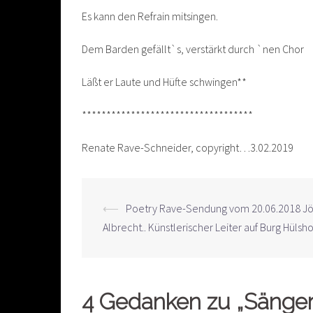
Es kann den Refrain mitsingen.
Dem Barden gefällt`s, verstärkt durch `nen Chor
Läßt er Laute und Hüfte schwingen**
***********************************
Renate Rave-Schneider, copyright…3.02.2019
Beitrags-
⟵
Poetry Rave-Sendung vom 20.06.2018 Jö
Albrecht.. Künstlerischer Leiter auf Burg Hülsho
Navigation
4 Gedanken zu „
Sänger