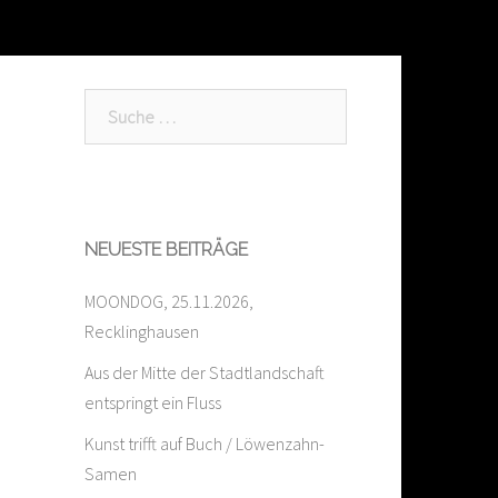
Suche
nach:
NEUESTE BEITRÄGE
MOONDOG, 25.11.2026,
Recklinghausen
Aus der Mitte der Stadtlandschaft
entspringt ein Fluss
Kunst trifft auf Buch / Löwenzahn-
Samen