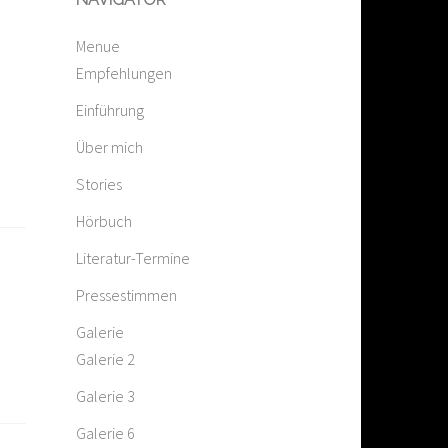
Menue
Empfehlungen
Einführung
Über mich
Stories
Hörbuch
Literatur-Termine
Pressestimmen
Galerie
Galerie 2
Galerie 3
Galerie 6