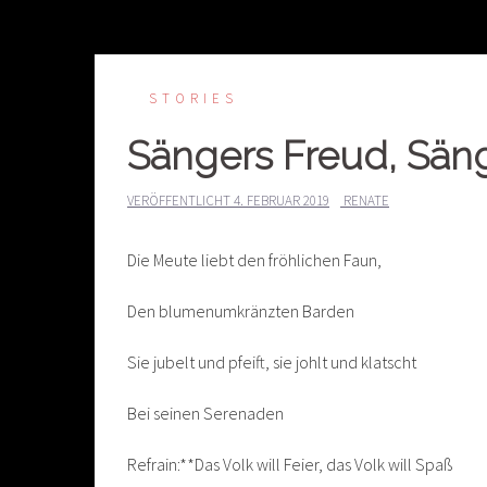
STORIES
Sängers Freud, Säng
VERÖFFENTLICHT
4. FEBRUAR 2019
RENATE
Die Meute liebt den fröhlichen Faun,
Den blumenumkränzten Barden
Sie jubelt und pfeift, sie johlt und klatscht
Bei seinen Serenaden
Refrain:**Das Volk will Feier, das Volk will Spaß