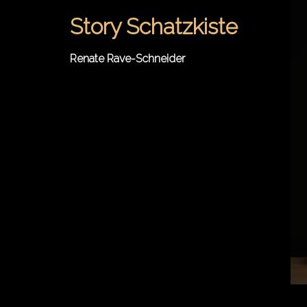
Springe
Story Schatzkiste
zum
Inhalt
Renate Rave-Schneider