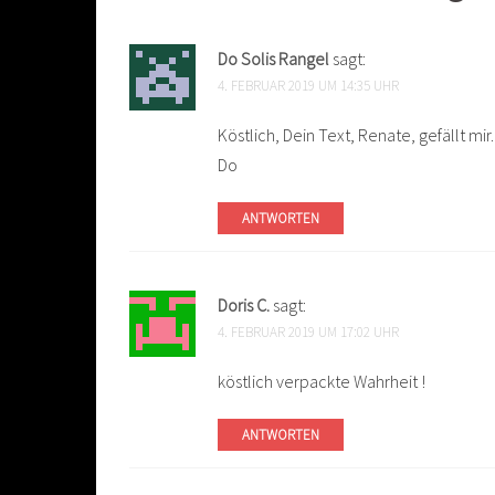
Do Solis Rangel
sagt:
4. FEBRUAR 2019 UM 14:35 UHR
Köstlich, Dein Text, Renate, gefällt mir.
Do
ANTWORTEN
Doris C.
sagt:
4. FEBRUAR 2019 UM 17:02 UHR
köstlich verpackte Wahrheit !
ANTWORTEN