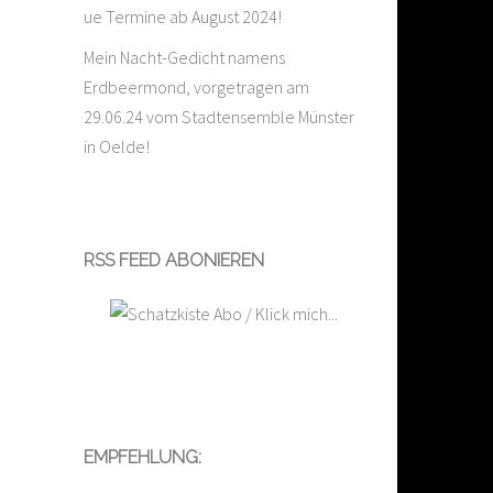
ue Termine ab August 2024!
Mein Nacht-Gedicht namens
Erdbeermond, vorgetragen am
29.06.24 vom Stadtensemble Münster
in Oelde!
RSS FEED ABONIEREN
EMPFEHLUNG: