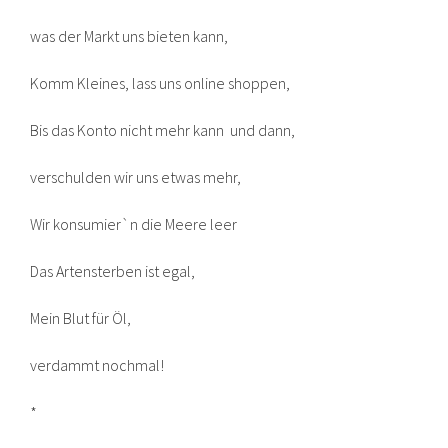
was der Markt uns bieten kann,
Komm Kleines, lass uns online shoppen,
Bis das Konto nicht mehr kann und dann,
verschulden wir uns etwas mehr,
Wir konsumier`n die Meere leer
Das Artensterben ist egal,
Mein Blut für Öl,
verdammt nochmal!
*