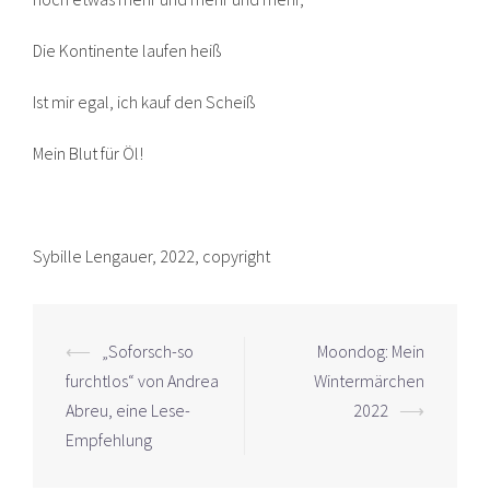
Die Kontinente laufen heiß
Ist mir egal, ich kauf den Scheiß
Mein Blut für Öl!
Sybille Lengauer, 2022, copyright
Beitrags-
⟵
„Soforsch-so
Moondog: Mein
Navigation
furchtlos“ von Andrea
Wintermärchen
Abreu, eine Lese-
2022
⟶
Empfehlung