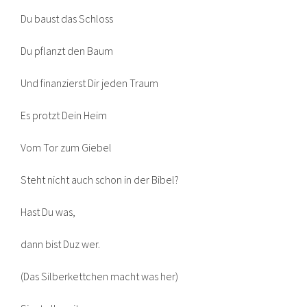
Du baust das Schloss
Du pflanzt den Baum
Und finanzierst Dir jeden Traum
Es protzt Dein Heim
Vom Tor zum Giebel
Steht nicht auch schon in der Bibel?
Hast Du was,
dann bist Duz wer.
(Das Silberkettchen macht was her)