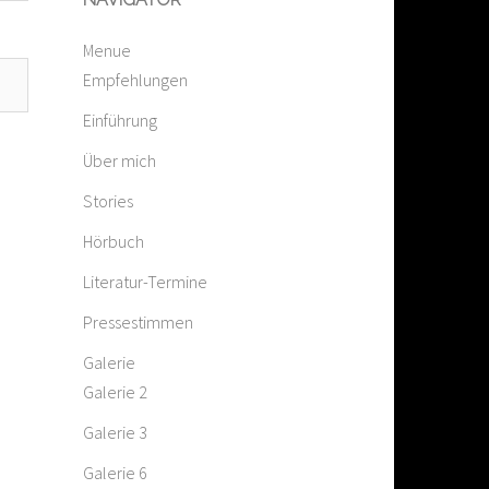
Menue
Empfehlungen
Einführung
Über mich
Stories
Hörbuch
Literatur-Termine
Pressestimmen
Galerie
Galerie 2
Galerie 3
Galerie 6