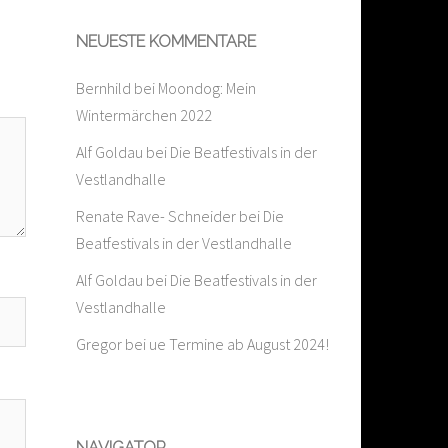
NEUESTE KOMMENTARE
Bernhild
bei
Moondog: Mein
Wintermärchen 2022
Alf Goldau
bei
Die Beatfestivals in der
Vestlandhalle
Renate Rave- Schneider
bei
Die
Beatfestivals in der Vestlandhalle
Alf Goldau
bei
Die Beatfestivals in der
Vestlandhalle
Gregor
bei
ue Termine ab August 2024!
NAVIGATOR