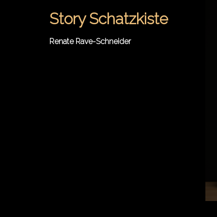
Springe
Story Schatzkiste
zum
Inhalt
Renate Rave-Schneider