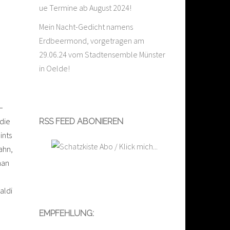
ue Termine ab August 2024!
Mein Nacht-Gedicht namens
Erdbeermond, vorgetragen am
.
29.06.24 vom Stadtensemble Münster
.
in Oelde!
–
die
RSS FEED ABONIEREN
ints
hn,
man
ldi
EMPFEHLUNG: