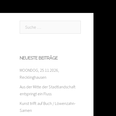
Suche
nach:
NEUESTE BEITRÄGE
MOONDOG, 25.11.2026,
Recklinghausen
Aus der Mitte der Stadtlandschaft
entspringt ein Fluss
Kunst trifft auf Buch / Löwenzahn-
Samen