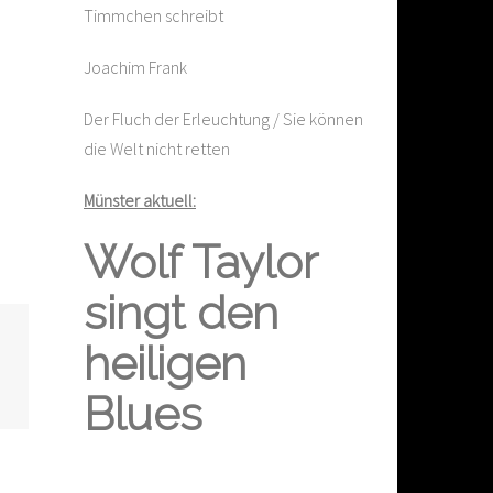
Timmchen schreibt
Joachim Frank
Der Fluch der Erleuchtung / Sie können
die Welt nicht retten
Münster aktuell:
Wolf Taylor
singt den
heiligen
Blues