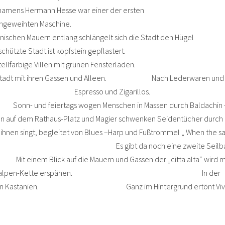
ann Hesse war einer der ersten
eweihten Maschine.
g schlängelt sich die Stadt den Hügel
chützte Stadt ist kopfstein gepflastert
üchter pastellfarbige Villen mit grünen Fensterläden
r Oberstadt mit ihren Gassen und Alleen. Nach Lederwaren und
Osterias nach Espresso und Zigarillos.
Menschen in Massen durch Baldachin 
dem Rathaus-Platz und Magier schwenken Seidentücher durch 
 ihnen singt, begleitet von Blues –Harp und Fußtrommel „ When the sa
 des Doms. Es gibt da noch eine zweite Seilba
nem Blick auf die Mauern und Gassen der „citta alta“ wird 
arte die Voralpen-Kette erspähen. In der
m Schutz von Kastanien. Ganz im Hintergrund ertönt Viva