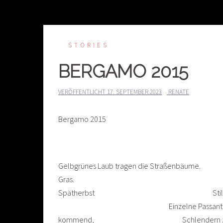
STORIES
BERGAMO 2015
VERÖFFENTLICHT
17. SEPTEMBER 2023
RENATE
Bergamo 2015
Gelbgrünes Laub tragen die S
Gras. In der Untersta
Spätherbst Stille 
Einzelne Passanten, mit dem P
kommend, Schlendern zur Standseil