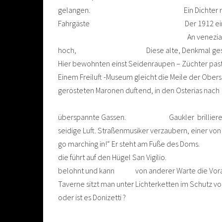
gelangen. Ein Dichter namens Herm
Fahrgäste Der 1912 eing
An venezianischen Mauern entlan
hoch, Diese alte, Denkmal ges
Hier bewohnten einst Seidenraupen – Z
Einem Freiluft -Museum gleicht die Meile de
gerösteten Maronen duftend, in den 
Sonn- und feiertags wogen 
überspannte Gassen. Gaukler brillieren auf 
seidige Luft. Straßenmusiker verzaubern, einer von
go marching in!“ Er steht am Fuße
die führt auf den Hügel San Vigilio. Mit ei
belohnt und kann von anderer W
Taverne sitzt man unter Lichterketten i
oder ist es Donizetti ?