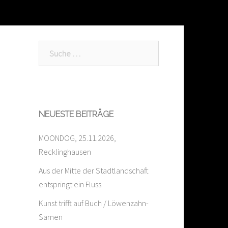
Suche
nach:
NEUESTE BEITRÄGE
MOONDOG, 25.11.2026,
Recklinghausen
Aus der Mitte der Stadtlandschaft
entspringt ein Fluss
Kunst trifft auf Buch / Löwenzahn-
Samen