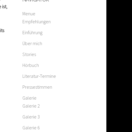
ist,
Menue
Empfehlungen
its
Einführung
Über mich
Stories
Hörbuch
Literatur-Termine
Pressestimmen
Galerie
Galerie 2
Galerie 3
Galerie 6