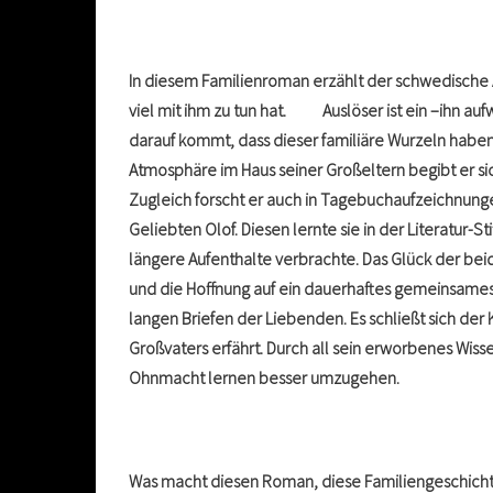
In diesem Familienroman erzählt der schwedische A
viel mit ihm zu tun hat. Auslöser ist ein –ihn auf
darauf kommt, dass dieser familiäre Wurzeln habe
Atmosphäre im Haus seiner Großeltern begibt er sich
Zugleich forscht er auch in Tagebuchaufzeichnung
Geliebten Olof. Diesen lernte sie in der Literatur
längere Aufenthalte verbrachte. Das Glück der bei
und die Hoffnung auf ein dauerhaftes gemeinsames 
langen Briefen der Liebenden. Es schließt sich der 
Großvaters erfährt. Durch all sein erworbenes Wiss
Ohnmacht lernen besser umzugehen.
Was macht diesen Roman, diese Familiengeschichte 