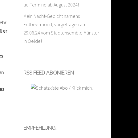
ue Termine ab August 2024!
Mein Nacht-Gedicht namens
sehr
Erdbeermond, vorgetragen am
l er
29.06.24 vom Stadtensemble Münster
in Oelde!
es
an
RSS FEED ABONIEREN
des
d
EMPFEHLUNG: