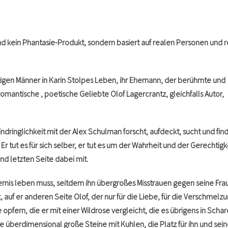
nd kein Phantasie-Produkt, sondern basiert auf realen Personen und r
igen Männer in Karin Stolpes Leben, ihr Ehemann, der berühmte und
omantische , poetische Geliebte Olof Lagercrantz, gleichfalls Autor,
indringlichkeit mit der Alex Schulman forscht, aufdeckt, sucht und find
 tut es für sich selber, er tut es um der Wahrheit und der Gerechtigk
nd letzten Seite dabei mit.
ternis leben muss, seitdem ihn übergroßes Misstrauen gegen seine Fra
, auf er anderen Seite Olof, der nur für die Liebe, für die Verschmelz
e opfern, die er mit einer Wildrose vergleicht, die es übrigens in Scha
 überdimensional große Steine mit Kuhlen, die Platz für ihn und sei