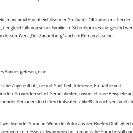
ekt, manchmal Furcht einflößender Großvater. Oft kamen mir bei der
der gleichfalls von seiner Familie im Schreibprozess nie gestört we
an dessen Werk „Der Zauberberg“ auch im Roman als seine
nes Mannes gelesen, eine
tische Züge enthält, die mit Sanftheit , Interesse, Empathie und
werden. So werden selbst Gemeinheiten, unvorstellbare Beispiele an
ehender Personen durch den Großvater schließlich auch verständlich
t wechselnder Sprache. Wenn der Autor aus den Briefen Olofs zitiert
übernimmt er dessen schwärmerische, romantische Sprache voll un