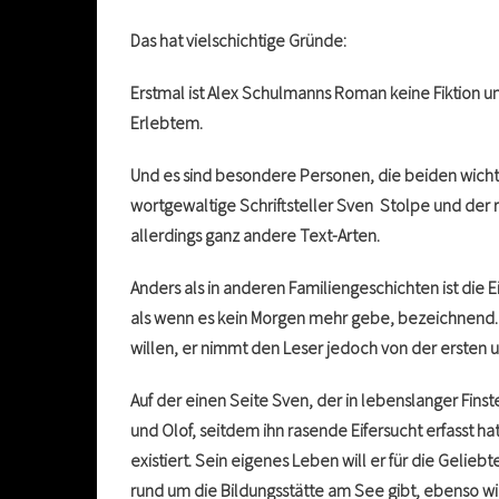
Das hat vielschichtige Gründe:
Erstmal ist Alex Schulmanns Roman keine Fiktion u
Erlebtem.
Und es sind besondere Personen, die beiden wicht
wortgewaltige Schriftsteller Sven Stolpe und der r
allerdings ganz andere Text-Arten.
Anders als in anderen Familiengeschichten ist die E
als wenn es kein Morgen mehr gebe, bezeichnend. Er
willen, er nimmt den Leser jedoch von der ersten u
Auf der einen Seite Sven, der in lebenslanger Fins
und Olof, seitdem ihn rasende Eifersucht erfasst hat
existiert. Sein eigenes Leben will er für die Geliebt
rund um die Bildungsstätte am See gibt, ebenso wie