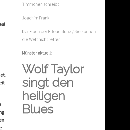
Timmchen schreibt
Joachim Frank
eal
Der Fluch der Erleuchtung / Sie können
die Welt nicht retten
Münster aktuell:
Wolf Taylor
et,
singt den
eit
heiligen
u
Blues
ung
ren
ne