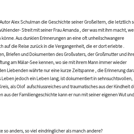
utor Alex Schulman die Geschichte seiner Großeltern, die letztlich 
wühlender- Streit mit seiner Frau Amanda , der was mit ihm macht, wei
n könne. Aus dunklen Erinnerungen an eine oft unheilschwangere
 auf die Reise zurück in die Vergangenheit, die er dort erlebte .
en, Briefen und Dokumenten des Großvaters, der Großmutter und ihr
-Stiftung am Mälar-See kennen, wo sie mit ihrem Mann immer wieder
den Liebenden währte nur eine kurze Zeitspanne , die Erinnerung dar
Leben jedoch ein Leben lang; ist dokumentiert in sehnsuchtsvollen,
Kreis, als Olof aufschlussreiches und traumatisches aus der Kindheit 
en aus der Familiengeschichte kann er nun mit seiner eigenen Wut un
so anders, so viel eindringlicher als manch andere?