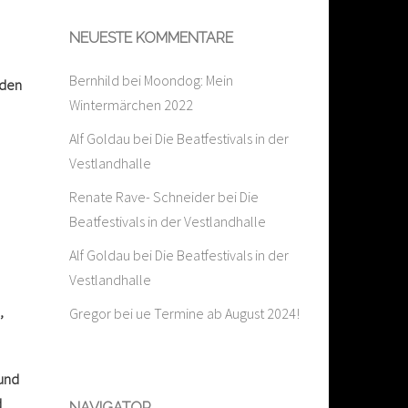
NEUESTE KOMMENTARE
Bernhild
bei
Moondog: Mein
rden
Wintermärchen 2022
Alf Goldau
bei
Die Beatfestivals in der
Vestlandhalle
Renate Rave- Schneider
bei
Die
Beatfestivals in der Vestlandhalle
Alf Goldau
bei
Die Beatfestivals in der
Vestlandhalle
,
Gregor
bei
ue Termine ab August 2024!
 und
d
NAVIGATOR