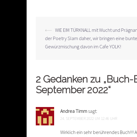
Beitrags-
⟵
WIE EIM TÜRKNALL mit Wucht und Prägn
der Poetry Slam daher, wir bringen eine bunt
Navigation
Gewürzmischung davon im Cafe YOLK!
2 Gedanken zu „
Buch-B
September 2022
“
Andrea Timm
sagt:
24. SEPTEMBER 2022 UM 12:46 UHR
Wirklich ein sehr berührendes Buch!!!