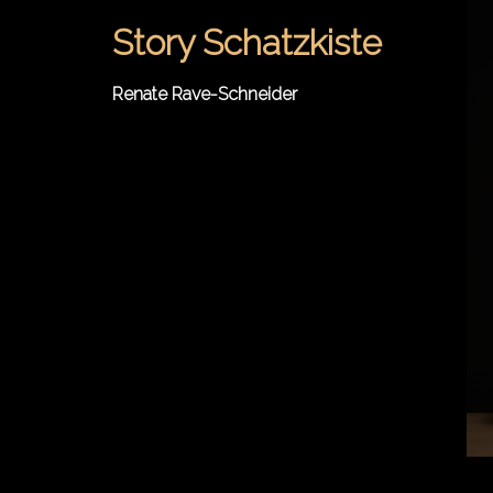
Springe
Story Schatzkiste
zum
Inhalt
Renate Rave-Schneider