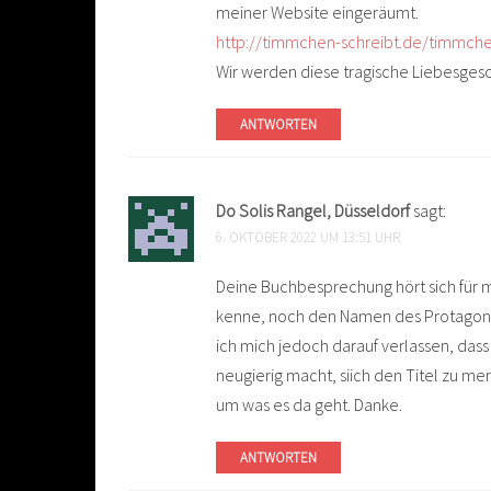
meiner Website eingeräumt.
http://timmchen-schreibt.de/timmche
Wir werden diese tragische Liebesges
ANTWORTEN
Do Solis Rangel, Düsseldorf
sagt:
6. OKTOBER 2022 UM 13:51 UHR
Deine Buchbesprechung hört sich für m
kenne, noch den Namen des Protagonis
ich mich jedoch darauf verlassen, dass
neugierig macht, siich den Titel zu me
um was es da geht. Danke.
ANTWORTEN