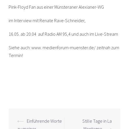
Pink-Floyd Fan aus einer Münsteraner Alexianer-WG
im Interview mit Renate Rave-Schneider,
16.05. ab 20.04 auf Radio AM 95,4 und auch im Live-Stream
Siehe auch: www. medienforum-muenster.de/ zeitnah zum
Termin!
Beitrags-
⟵
Einführende Worte
Stille Tage in La
zu meiner
Montagne
⟶