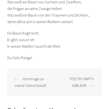
Was weiß ein Baum von Suchern und Zweiflern,
die Fragen an seine Zweige heften.
Was weiß ein Baum von den Träumern und Dichtern,
deren Blick sich in seinen Blättern verliert.
Ein Baum fragt nicht.
Er gibt, was er ist!
In seinen Wipfeln rauscht die Welt.
Do Solis-Rangel
Beitrags-
⟵
Hommage an
POETRY PARTY-
Navigation
meine Geburtsstadt
JUBILÄUM
⟶