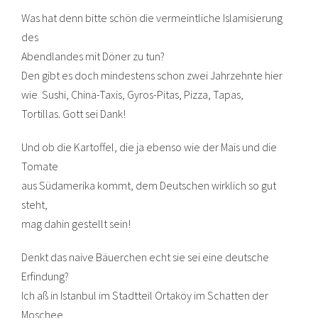
Was hat denn bitte schön die vermeintliche Islamisierung
des
Abendlandes mit Döner zu tun?
Den gibt es doch mindestens schon zwei Jahrzehnte hier
wie Sushi, China-Taxis, Gyros-Pitas, Pizza, Tapas,
Tortillas. Gott sei Dank!
Und ob die Kartoffel, die ja ebenso wie der Mais und die
Tomate
aus Südamerika kommt, dem Deutschen wirklich so gut
steht,
mag dahin gestellt sein!
Denkt das naive Bäuerchen echt sie sei eine deutsche
Erfindung?
Ich aß in Istanbul im Stadtteil Ortaköy im Schatten der
Moschee