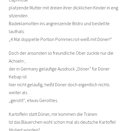
platzende Mutter mit dreien ihrer dicklichen Kinder in eng
sitzenden
Badeklamotten ins angrenzende Bistro und bestellte
lauthals:
„4 Mal doppelte Portion Pommes rot-weiß mit Döner!“
Doch der ansonsten so freundliche Ober zuckte nur die
Achseln ;
der in Germany geläufige Ausdruck „Döner“ für Döner
Kebap ist
hier nicht geläufig, heißt Döner doch eigentlich nichts
weiter als
„gerollt“, etwas Gerolltes.
Kartoffeln statt Döner, mir kommen die Tränen.
Ist das Bäuerchen wohl schon mal als deutsche Kartoffel
tituliert worden?