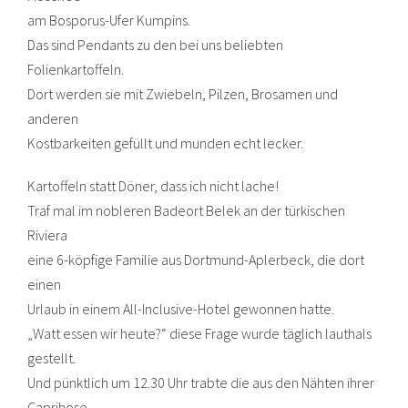
am Bosporus-Ufer Kumpins.
Das sind Pendants zu den bei uns beliebten
Folienkartoffeln.
Dort werden sie mit Zwiebeln, Pilzen, Brosamen und
anderen
Kostbarkeiten gefüllt und munden echt lecker.
Kartoffeln statt Döner, dass ich nicht lache!
Traf mal im nobleren Badeort Belek an der türkischen
Riviera
eine 6-köpfige Familie aus Dortmund-Aplerbeck, die dort
einen
Urlaub in einem All-Inclusive-Hotel gewonnen hatte.
„Watt essen wir heute?“ diese Frage wurde täglich lauthals
gestellt.
Und pünktlich um 12.30 Uhr trabte die aus den Nähten ihrer
Caprihose