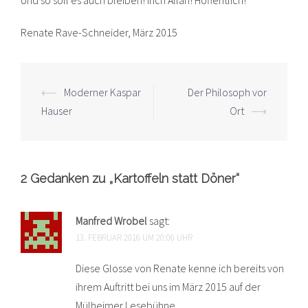
Renate Rave-Schneider, März 2015
Beitrags-
⟵
Moderner Kaspar
Der Philosoph vor
Navigation
Hauser
Ort
⟶
2 Gedanken zu „
Kartoffeln statt Döner
“
Manfred Wrobel
sagt:
13. FEBRUAR 2016 UM 20:06 UHR
Diese Glosse von Renate kenne ich bereits von
ihrem Auftritt bei uns im März 2015 auf der
Mülheimer Lesebühne.