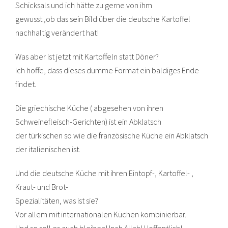
Schicksals und ich hätte zu gerne von ihm
gewusst ,ob das sein Bild über die deutsche Kartoffel
nachhaltig verändert hat!
Was aber ist jetzt mit Kartoffeln statt Döner?
Ich hoffe, dass dieses dumme Format ein baldiges Ende
findet.
Die griechische Küche ( abgesehen von ihren
Schweinefleisch-Gerichten) ist ein Abklatsch
der türkischen so wie die französische Küche ein Abklatsch
der italienischen ist.
Und die deutsche Küche mit ihren Eintopf-, Kartoffel- ,
Kraut- und Brot-
Spezialitäten, was ist sie?
Vor allem mit internationalen Küchen kombinierbar.
Und so soll es auch bleiben! Inch Allah! Hoffentlich!