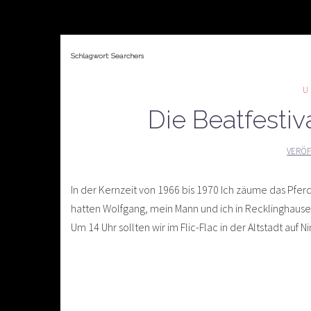
Schlagwort:
Searchers
Die Beatfestiv
VERÖF
In der Kernzeit von 1966 bis 1970 Ich zäume das Pfer
hatten Wolfgang, mein Mann und ich in Recklinghaus
Um 14 Uhr sollten wir im Flic-Flac in der Altstadt auf