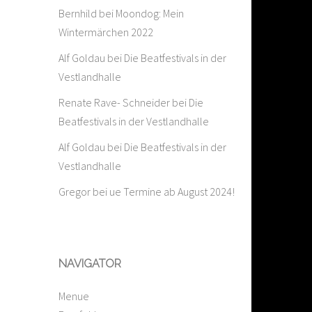
Bernhild
bei
Moondog: Mein
Wintermärchen 2022
Alf Goldau
bei
Die Beatfestivals in der
Vestlandhalle
Renate Rave- Schneider
bei
Die
Beatfestivals in der Vestlandhalle
Alf Goldau
bei
Die Beatfestivals in der
Vestlandhalle
Gregor
bei
ue Termine ab August 2024!
NAVIGATOR
Menue