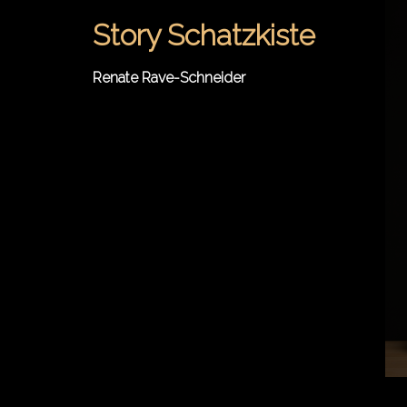
Springe
Story Schatzkiste
zum
Inhalt
Renate Rave-Schneider