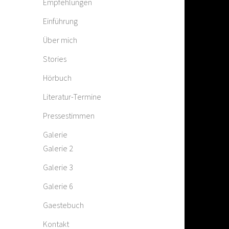
Empfehlungen
Einführung
Über mich
Stories
Hörbuch
Literatur-Termine
Pressestimmen
Galerie
Galerie 2
Galerie 3
Galerie 6
Gaestebuch
Kontakt