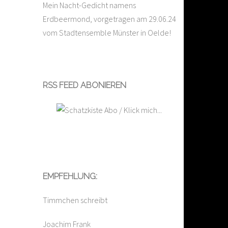
Mein Nacht-Gedicht namens
Erdbeermond, vorgetragen am 29.06.24
vom Stadtensemble Münster in Oelde!
RSS FEED ABONIEREN
EMPFEHLUNG:
Timmchen schreibt
Joachim Frank