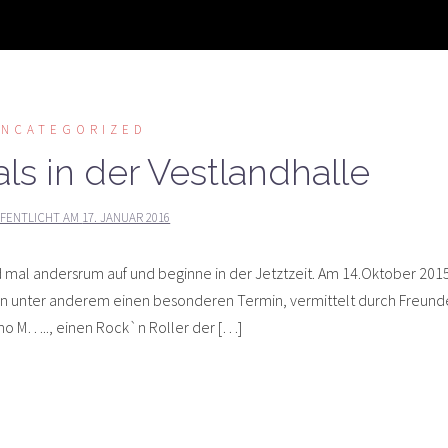
UNCATEGORIZED
als in der Vestlandhalle
FENTLICHT AM
17. JANUAR 2016
d mal andersrum auf und beginne in der Jetztzeit. Am 14.Oktober 201
en unter anderem einen besonderen Termin, vermittelt durch Freund
 Nino M….., einen Rock`n Roller der […]