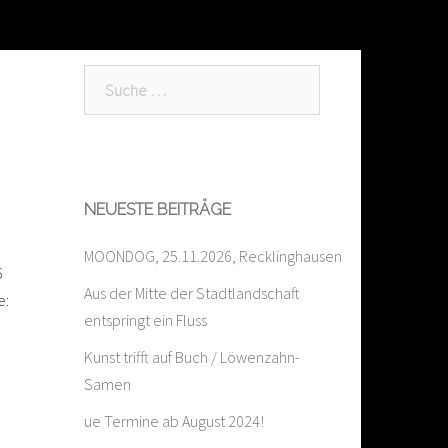
Suche
nach:
NEUESTE BEITRÄGE
MOONDOG, 25.11.2026, Recklinghausen
5
Aus der Mitte der Stadtlandschaft
e:
entspringt ein Fluss
Kunst trifft auf Buch / Löwenzahn-
Samen
ue Termine ab August 2024!