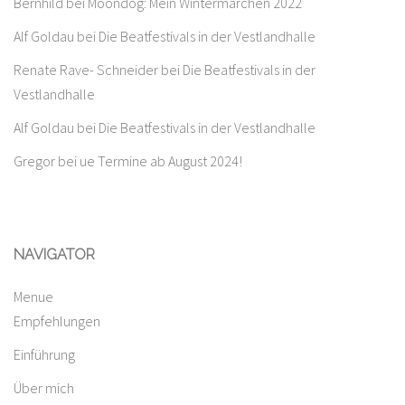
Bernhild
bei
Moondog: Mein Wintermärchen 2022
Alf Goldau
bei
Die Beatfestivals in der Vestlandhalle
Renate Rave- Schneider
bei
Die Beatfestivals in der
Vestlandhalle
Alf Goldau
bei
Die Beatfestivals in der Vestlandhalle
Gregor
bei
ue Termine ab August 2024!
NAVIGATOR
Menue
Empfehlungen
Einführung
Über mich