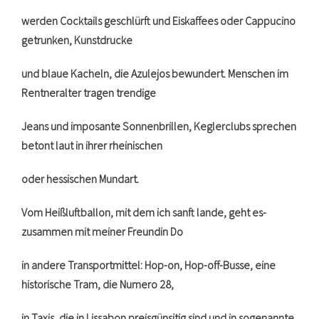
werden Cocktails geschlürft und Eiskaffees oder Cappucino
getrunken, Kunstdrucke
und blaue Kacheln, die Azulejos bewundert. Menschen im
Rentneralter tragen trendige
Jeans und imposante Sonnenbrillen, Keglerclubs sprechen
betont laut in ihrer rheinischen
oder hessischen Mundart.
Vom Heißluftballon, mit dem ich sanft lande, geht es-
zusammen mit meiner Freundin Do
in andere Transportmittel: Hop-on, Hop-off-Busse, eine
historische Tram, die Numero 28,
in Taxis, die in Lissabon preisgünsitig sind und in sogenannte