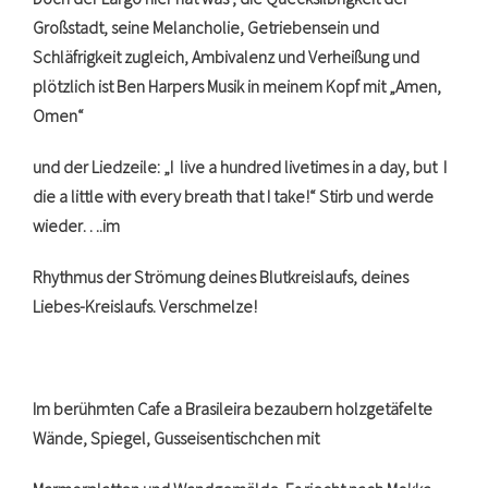
Großstadt, seine Melancholie, Getriebensein und
Schläfrigkeit zugleich, Ambivalenz und Verheißung und
plötzlich ist Ben Harpers Musik in meinem Kopf mit „Amen,
Omen“
und der Liedzeile: „I live a hundred livetimes in a day, but I
die a little with every breath that I take!“
Stirb und werde
wieder….im
Rhythmus der Strömung deines Blutkreislaufs, deines
Liebes-Kreislaufs. Verschmelze!
Im berühmten Cafe a Brasileira bezaubern holzgetäfelte
Wände, Spiegel, Gusseisentischchen mit