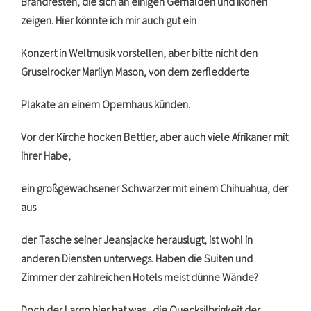
Brandresten, die sich an einigen Gemälden und Ikonen
zeigen. Hier könnte ich mir auch gut ein
Konzert in Weltmusik vorstellen, aber bitte nicht den
Gruselrocker Marilyn Mason, von dem zerfledderte
Plakate an einem Opernhaus künden.
Vor der Kirche hocken Bettler, aber auch viele Afrikaner mit
ihrer Habe,
ein großgewachsener Schwarzer mit einem Chihuahua, der
aus
der Tasche seiner Jeansjacke herauslugt, ist wohl in
anderen Diensten unterwegs. Haben die Suiten und
Zimmer der zahlreichen Hotels meist dünne Wände?
Doch der Largo hier hat was , die Quecksilbrigkeit der