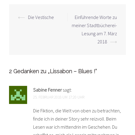
Beitrags-
⟵
Die Vestische
Einführende Worte zu
Navigation
meiner Stadtbücherei-
Lesung am 7. März
2018
⟶
2 Gedanken zu „
Lissabon – Blues !
“
Sabine Fenner
sagt:
25. FEBRUAR 2018 UM 17:20 UHR
Die Fiktion, die Welt von oben zu betrachten,
finde ich in deiner Story sehr reizvoll. Beim
Lesen war ich mittendrin im Geschehen. Du
schaffst es, mich als Leserin mitzunehmen in