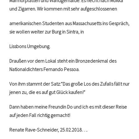
Marmorplatten und Wandgemälde. Es riecht nach Mokka
und Zigarren. Wir kommen mit sehr aufgeschlossenen
amerikanischen Studenten aus Massachusetts ins Gespräch,
sie wollen weiter zur Burg in Sintra, in
Lissbons Umgebung.
Draußen vor dem Lokal steht ein Bronzedenkmal des
Nationaldichters Fernando Pessoa.
Von ihm stammt der Satz:“Das große Los des Zufalls fällt nur
jenen zu, die es auf gut Glück kaufen!“
Dann haben meine Freundin Do und ich es mit dieser Reise
auf jeden Fall richtig gemacht!
Renate Rave-Schneider, 25.02.2018….