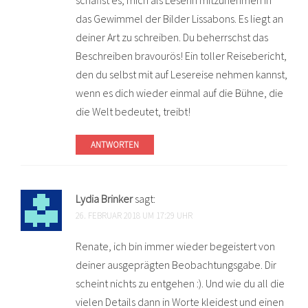
das Gewimmel der Bilder Lissabons. Es liegt an
deiner Art zu schreiben. Du beherrschst das
Beschreiben bravourös! Ein toller Reisebericht,
den du selbst mit auf Lesereise nehmen kannst,
wenn es dich wieder einmal auf die Bühne, die
die Welt bedeutet, treibt!
ANTWORTEN
Lydia Brinker
sagt:
26. FEBRUAR 2018 UM 17:29 UHR
Renate, ich bin immer wieder begeistert von
deiner ausgeprägten Beobachtungsgabe. Dir
scheint nichts zu entgehen :). Und wie du all die
vielen Details dann in Worte kleidest und einen