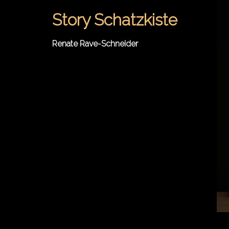
Springe
Story Schatzkiste
zum
Inhalt
Renate Rave-Schneider