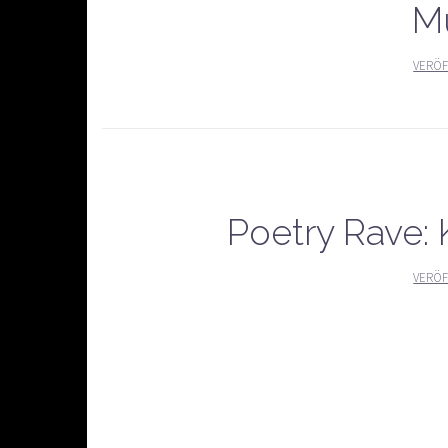
M
VERÖF
Poetry Rave: 
VERÖF