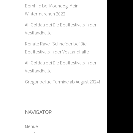
Bernhild
bei
Moondog: Mein
Wintermärchen 2022
Alf Goldau
bei
Die Beatfestivals in der
Vestlandhalle
Renate Rave- Schneider
bei
Die
Beatfestivals in der Vestlandhalle
Alf Goldau
bei
Die Beatfestivals in der
Vestlandhalle
Gregor
bei
ue Termine ab August 2024!
NAVIGATOR
Menue