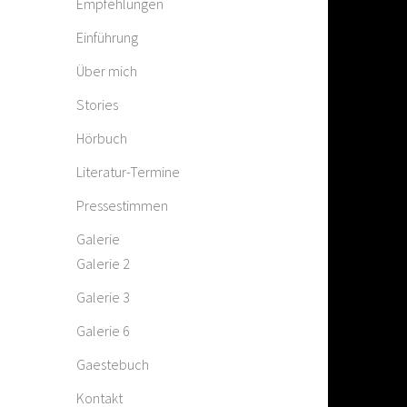
Empfehlungen
Einführung
Über mich
Stories
Hörbuch
Literatur-Termine
Pressestimmen
Galerie
Galerie 2
Galerie 3
Galerie 6
Gaestebuch
Kontakt