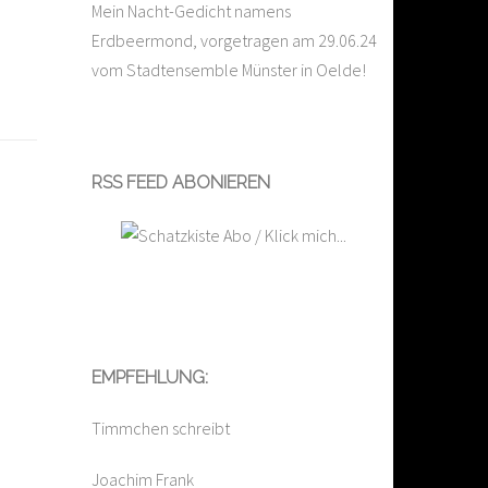
Mein Nacht-Gedicht namens
Erdbeermond, vorgetragen am 29.06.24
vom Stadtensemble Münster in Oelde!
RSS FEED ABONIEREN
EMPFEHLUNG:
Timmchen schreibt
Joachim Frank