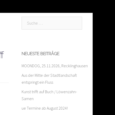
Suche
nach:
f
NEUESTE BEITRÄGE
MOONDOG, 25.11.2026, Recklinghausen
Aus der Mitte der Stadtlandschaft
entspringt ein Fluss
Kunst trifft auf Buch / Löwenzahn-
Samen
ue Termine ab August 2024!