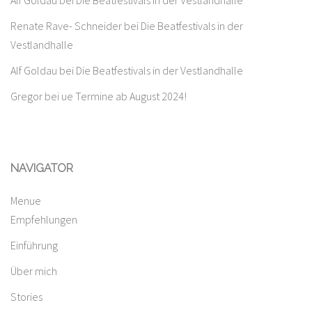
Alf Goldau
bei
Die Beatfestivals in der Vestlandhalle
Renate Rave- Schneider
bei
Die Beatfestivals in der
Vestlandhalle
Alf Goldau
bei
Die Beatfestivals in der Vestlandhalle
Gregor
bei
ue Termine ab August 2024!
NAVIGATOR
Menue
Empfehlungen
Einführung
Über mich
Stories