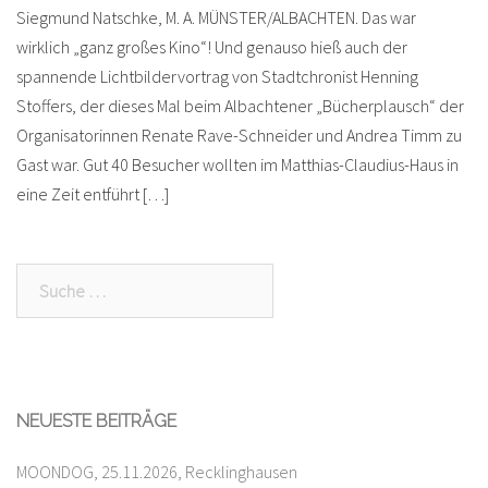
Siegmund Natschke, M. A. MÜNSTER/ALBACHTEN. Das war
wirklich „ganz großes Kino“! Und genauso hieß auch der
spannende Lichtbildervortrag von Stadtchronist Henning
Stoffers, der dieses Mal beim Albachtener „Bücherplausch“ der
Organisatorinnen Renate Rave-Schneider und Andrea Timm zu
Gast war. Gut 40 Besucher wollten im Matthias-Claudius-Haus in
eine Zeit entführt […]
Suche
nach:
NEUESTE BEITRÄGE
MOONDOG, 25.11.2026, Recklinghausen