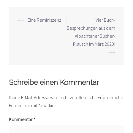
Beitrags-
⟵
Eine Reminiszenz
Vier Buch-
Navigation
Besprechungen aus dem
Albachtener Bücher-
Plausch im März 2020!
⟶
Schreibe einen Kommentar
Deine E-Mail-Adresse wird nicht veröffentlicht.
Erforderliche
Felder sind mit
*
markiert
Kommentar
*